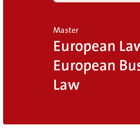
Master
European Law
European Bu
Law