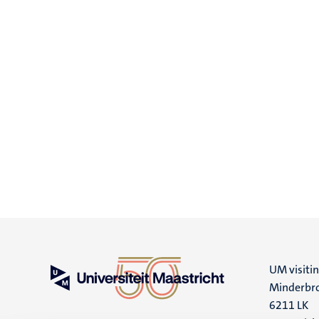
UM visiti
Minderbro
6211 LK