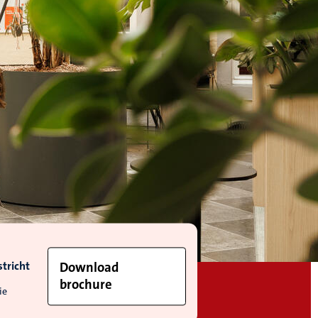
tricht
Download
brochure
ie