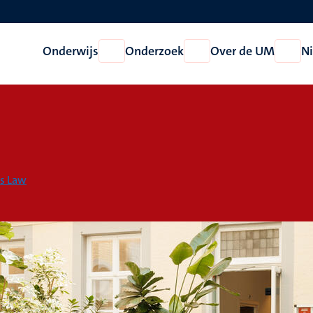
Onderwijs
Onderzoek
Over de UM
N
Open
Open
Open
Onderwijs
Onderzoek
Over
de
UM
ss Law