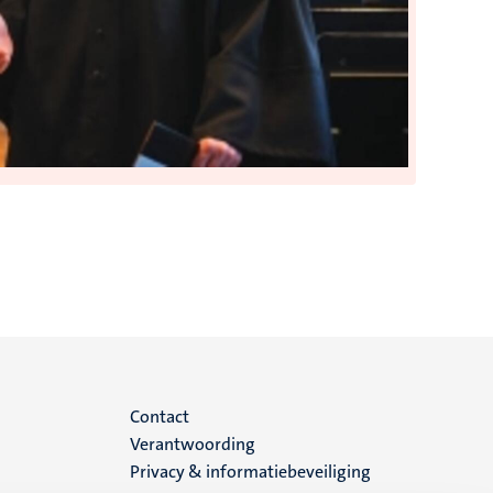
Menu
Contact
Verantwoording
footer
Privacy & informatiebeveiliging