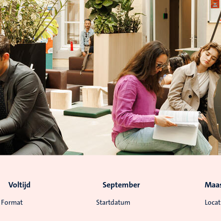
Voltijd
September
Maas
Format
Startdatum
Locat