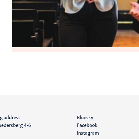
ng address
Social
Bluesky
edersberg 4-6
Facebook
media
Instagram