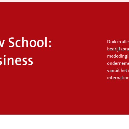
 School:
Duik in al
bedrijfspra
siness
mededingin
ondernemen
vanuit het 
internation