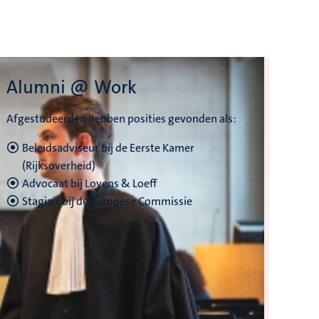
Alumni @ Work
Afgestudeerden hebben posities gevonden als:
Beleidsadviseur bij de Eerste Kamer
(Rijksoverheid)
Advocaat bij Loyens & Loeff
Stagiair bij de Europese Commissie