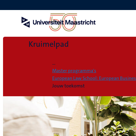
Overslaan
en
naar
de
inhoud
gaan
Kruimelpad
Home
...
Master programma's
European Law School: European Busine
Jouw toekomst