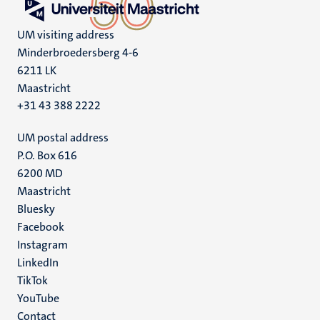
UM visiting address
Minderbroedersberg 4-6
6211 LK
Maastricht
+31 43 388 2222
UM postal address
P.O. Box 616
6200 MD
Maastricht
Social
Bluesky
Facebook
media
Instagram
LinkedIn
TikTok
YouTube
Menu
Contact