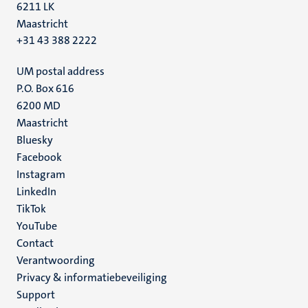
6211 LK
Maastricht
+31 43 388 2222
UM postal address
P.O. Box 616
6200 MD
Maastricht
Social
Bluesky
Facebook
media
Instagram
LinkedIn
TikTok
YouTube
Menu
Contact
Verantwoording
footer
Privacy & informatiebeveiliging
(NL)
Support