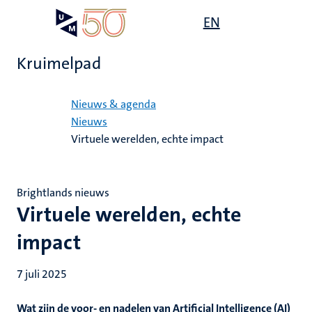
Overslaan
Open
EN
Search
My
en
UM
menu
on
naar
the
Kruimelpad
de
websit
inhoud
Home
gaan
Nieuws & agenda
Nieuws
Virtuele werelden, echte impact
Brightlands nieuws
Virtuele werelden, echte
impact
7 juli 2025
Wat zijn de voor- en nadelen van Artificial Intelligence (AI)