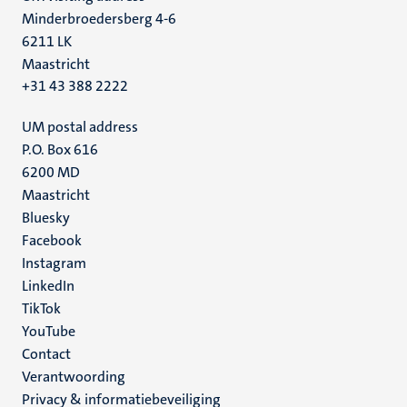
Minderbroedersberg 4-6
6211 LK
Maastricht
+31 43 388 2222
UM postal address
P.O. Box 616
6200 MD
Maastricht
Social
Bluesky
Facebook
media
Instagram
LinkedIn
TikTok
YouTube
Menu
Contact
Verantwoording
footer
Privacy & informatiebeveiliging