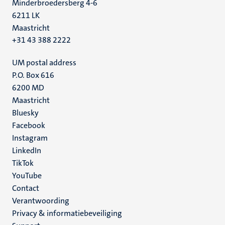
Minderbroedersberg 4-6
6211 LK
Maastricht
+31 43 388 2222
UM postal address
P.O. Box 616
6200 MD
Maastricht
Social
Bluesky
Facebook
media
Instagram
LinkedIn
TikTok
YouTube
Menu
Contact
Verantwoording
footer
Privacy & informatiebeveiliging
(NL)