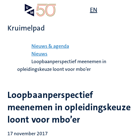
Overslaan
Open
EN
Search
My
en
UM
menu
on
naar
the
Kruimelpad
de
websit
inhoud
Home
gaan
Nieuws & agenda
Nieuws
Loopbaanperspectief meenemen in
opleidingskeuze loont voor mbo’er
Loopbaanperspectief
meenemen in opleidingskeuze
loont voor mbo’er
17 november 2017