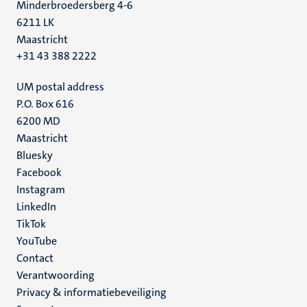
Minderbroedersberg 4-6
6211 LK
Maastricht
+31 43 388 2222
UM postal address
P.O. Box 616
6200 MD
Maastricht
Social
Bluesky
Facebook
media
Instagram
LinkedIn
TikTok
YouTube
Menu
Contact
Verantwoording
footer
Privacy & informatiebeveiliging
(NL)