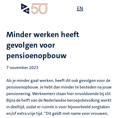
Overslaan
Open
EN
Search
My
en
UM
menu
on
naar
the
de
websit
inhoud
Minder werken heeft
gaan
gevolgen voor
pensioenopbouw
7 november 2023
Als je minder gaat werken, heeft dit ook gevolgen voor de
pensioenopbouw. Je hebt dan minder te besteden na jouw
pensionering. Werknemers staan hier onvoldoende bij stil.
Bijna de helft van de Nederlandse beroepsbevolking werkt
in deeltijd, zodat er ruimte is voor bijvoorbeeld zorgtaken
en/of extra vrije tijd. “Dit geldt met name voor vrouwen,