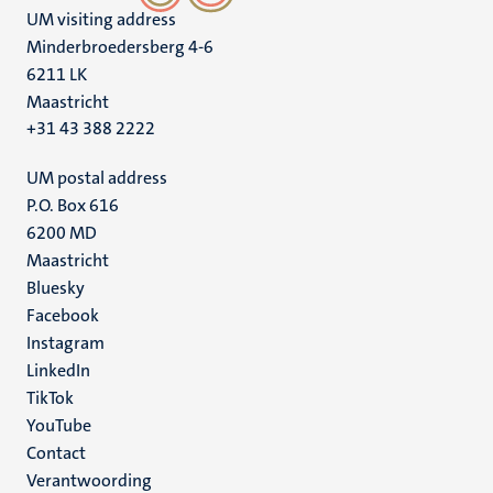
UM visiting address
Minderbroedersberg 4-6
6211 LK
Maastricht
+31 43 388 2222
UM postal address
P.O. Box 616
6200 MD
Maastricht
Social
Bluesky
Facebook
media
Instagram
LinkedIn
TikTok
YouTube
Menu
Contact
Verantwoording
footer