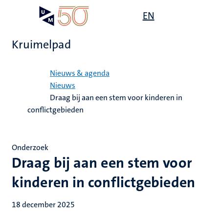
Overslaan
Open
EN
Search
My
en
UM
menu
on
naar
the
Kruimelpad
de
websit
inhoud
Home
gaan
Nieuws & agenda
Nieuws
Draag bij aan een stem voor kinderen in
conflictgebieden
Onderzoek
Draag bij aan een stem voor
kinderen in conflictgebieden
18 december 2025