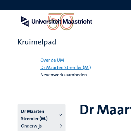
Overslaan
en
naar
de
inhoud
gaan
Kruimelpad
Home
Over de UM
Dr Maarten Stremler (M.)
Nevenwerkzaamheden
Dr Maar
Dr Maarten
Stremler (M.)
Onderwijs