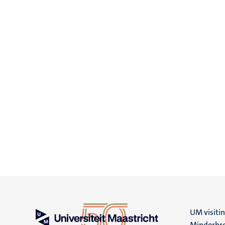
UM visiti
Minderbro