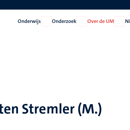
Onderwijs
Onderzoek
Over de UM
N
Open
Open
Open
Onderwijs
Onderzoek
Over
de
UM
ten Stremler (M.)