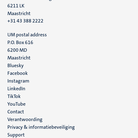
6211 LK
Maastricht
+31 43 388 2222
UM postal address
P.O. Box 616
6200 MD
Maastricht
Social
Bluesky
Facebook
media
Instagram
LinkedIn
TikTok
YouTube
Menu
Contact
Verantwoording
footer
Privacy & informatiebeveiliging
(NL)
Support