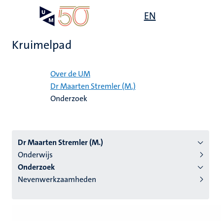
Overslaan
Open
EN
Search
My
en
UM
menu
on
naar
the
Kruimelpad
de
websit
inhoud
Home
gaan
Over de UM
Dr Maarten Stremler (M.)
tie
Onderzoek
s
Dr Maarten Stremler (M.)
Onderwijs
Onderzoek
Nevenwerkzaamheden