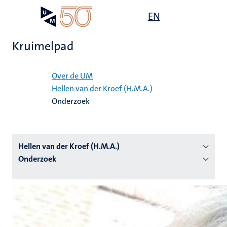
Overslaan
Open
EN
Search
My
en
UM
menu
on
naar
the
Kruimelpad
de
websit
inhoud
Home
gaan
Over de UM
Hellen van der Kroef (H.M.A.)
tie
Onderzoek
s
Hellen van der Kroef (H.M.A.)
Onderzoek