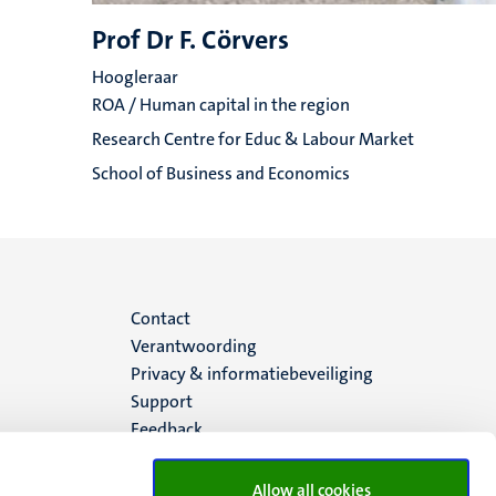
Prof Dr F. Cörvers
Hoogleraar
ROA / Human capital in the region
Research Centre for Educ & Labour Market
School of Business and Economics
Menu
Contact
Verantwoording
footer
Privacy & informatiebeveiliging
Support
(NL)
Feedback
Allow all cookies