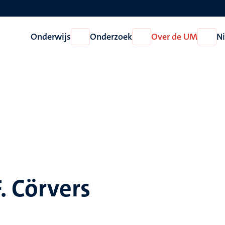
Onderwijs
Onderzoek
Over de UM
N
Open
Open
Open
Onderwijs
Onderzoek
Over
de
UM
F. Cörvers