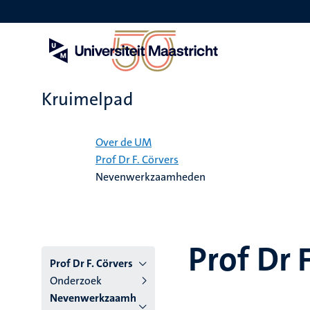
Overslaan
en
naar
de
inhoud
gaan
Kruimelpad
Home
Over de UM
Prof Dr F. Cörvers
Nevenwerkzaamheden
Prof Dr 
Prof Dr F. Cörvers
Onderzoek
Nevenwerkzaamh