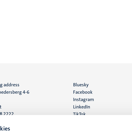
ng address
Social
Bluesky
edersberg 4-6
Facebook
media
Instagram
t
LinkedIn
88 2222
TikTok
YouTube
 address
kies