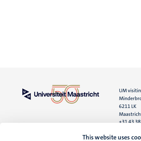
UM visiti
Minderbro
6211 LK
Maastrich
+31 43 3
UM postal
This website uses coo