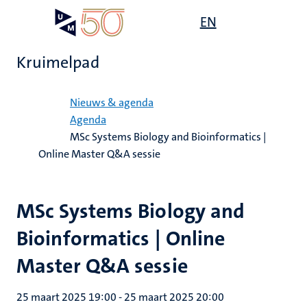
Overslaan
Open
EN
Search
My
en
UM
menu
on
naar
the
Kruimelpad
de
websit
inhoud
Home
gaan
Nieuws & agenda
Agenda
MSc Systems Biology and Bioinformatics |
Online Master Q&A sessie
MSc Systems Biology and
Bioinformatics | Online
Master Q&A sessie
25 maart 2025 19:00
-
25 maart 2025 20:00