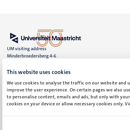
UM visiting address
Minderbroedersberg 4-6
6211 LK
Maastricht
This website uses cookies
+31 43 388 2222
We use cookies to analyse the traffic on our website and 
improve the user experience. On certain pages we also use
UM postal address
to personalise content, emails and ads, but only with your 
P.O. Box 616
cookies on your device or allow necessary cookies only. V
6200 MD
Maastricht
Social
Bluesky
Facebook
media