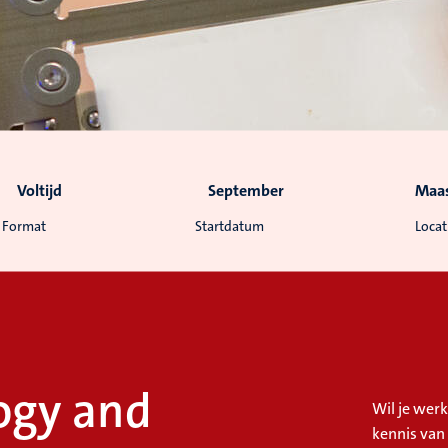
Voltijd
September
Maas
Format
Startdatum
Locat
ogy and
Wil je werk
kennis van