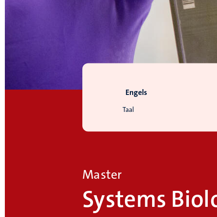
Engels
Taal
Master
Systems Biol