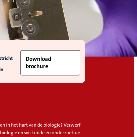
tricht
Download
brochure
ie
en in het hart van de biologie? Verwerf
 biologie en wiskunde en onderzoek de