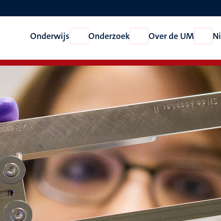
Onderwijs
Onderzoek
Over de UM
N
Open
Open
Open
Onderwijs
Onderzoek
Over
de
UM