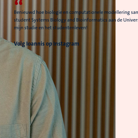
“
Benieuwd hoe biologie en computationele modellering sa
student Systems Biology and Bioinformatics aan de Universit
mijn studie en het studentenleven!
Volg Ioannis op Instagram