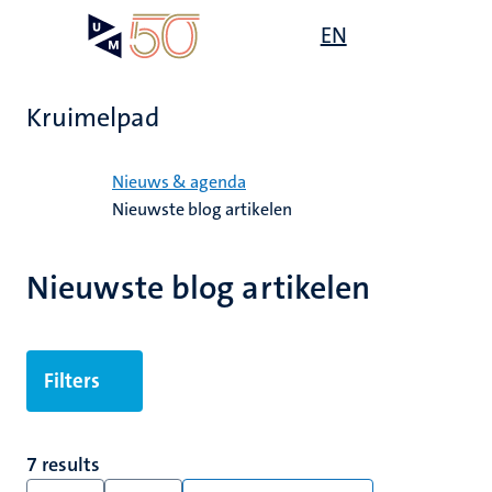
Overslaan
Open
EN
Search
My
en
UM
menu
on
naar
the
de
websit
Kruimelpad
inhoud
gaan
Home
Nieuws & agenda
Nieuwste blog artikelen
Nieuwste blog artikelen
Filters
7 results