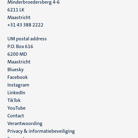
Minderbroedersberg 4-6
6211 LK
Maastricht
+31 43 388 2222
UM postal address
P.O. Box 616
6200 MD
Maastricht
Social
Bluesky
Facebook
media
Instagram
LinkedIn
TikTok
YouTube
Menu
Contact
Verantwoording
footer
Privacy & informatiebeveiliging
(NL)