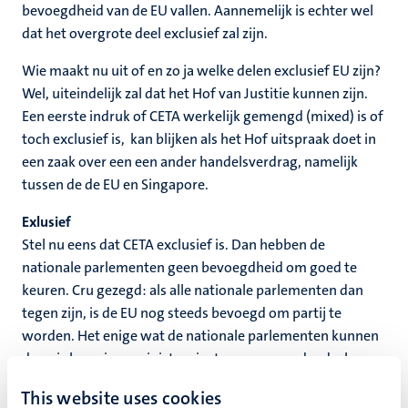
bevoegdheid van de EU vallen. Aannemelijk is echter wel
dat het overgrote deel exclusief zal zijn.
Wie maakt nu uit of en zo ja welke delen exclusief EU zijn?
Wel, uiteindelijk zal dat het Hof van Justitie kunnen zijn.
Een eerste indruk of CETA werkelijk gemengd (mixed) is of
toch exclusief is, kan blijken als het Hof uitspraak doet in
een zaak over een een ander handelsverdrag, namelijk
tussen de de EU en Singapore.
Exlusief
Stel nu eens dat CETA exclusief is. Dan hebben de
nationale parlementen geen bevoegdheid om goed te
keuren. Cru gezegd: als alle nationale parlementen dan
tegen zijn, is de EU nog steeds bevoegd om partij te
worden. Het enige wat de nationale parlementen kunnen
doen is hun eigen ministers instrueren en onder druk
zetten om niet in te stemmen in de Raad van Ministers. In
This website uses cookies
Nederland komt er dan ook geen - referendabele -