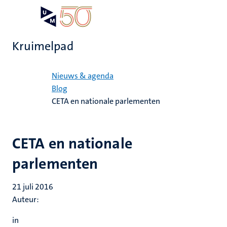
Overslaan
Open
Search
My
en
UM
menu
on
naar
the
Kruimelpad
de
websit
inhoud
Home
gaan
Nieuws & agenda
Blog
CETA en nationale parlementen
CETA en nationale
parlementen
21 juli 2016
Auteur:
in