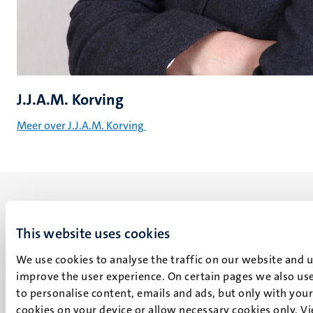
J.J.A.M. Korving
Meer over J.J.A.M. Korving
This website uses cookies
UM visiting address
We use cookies to analyse the traffic on our website and 
Minderbroedersberg 4-6
improve the user experience. On certain pages we also use
6211 LK
to personalise content, emails and ads, but only with your 
Maastricht
cookies on your device or allow necessary cookies only. V