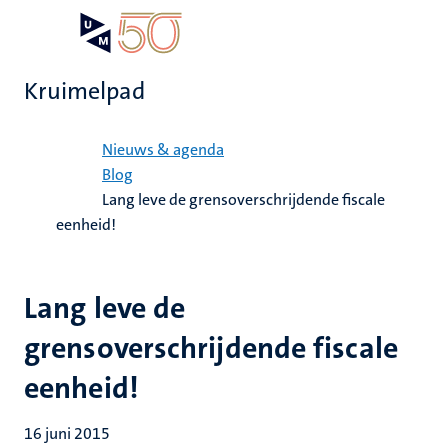
Overslaan
Open
Search
My
en
UM
menu
on
naar
the
Kruimelpad
de
websit
inhoud
Home
gaan
Nieuws & agenda
Blog
Lang leve de grensoverschrijdende fiscale
eenheid!
Lang leve de
grensoverschrijdende fiscale
eenheid!
16 juni 2015