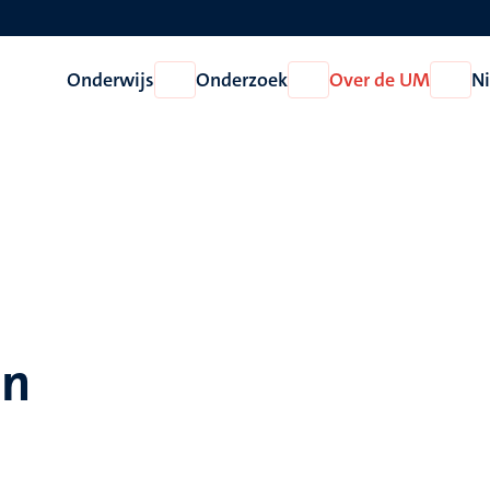
Onderwijs
Onderzoek
Over de UM
N
Open
Open
Open
Onderwijs
Onderzoek
Over
de
UM
an