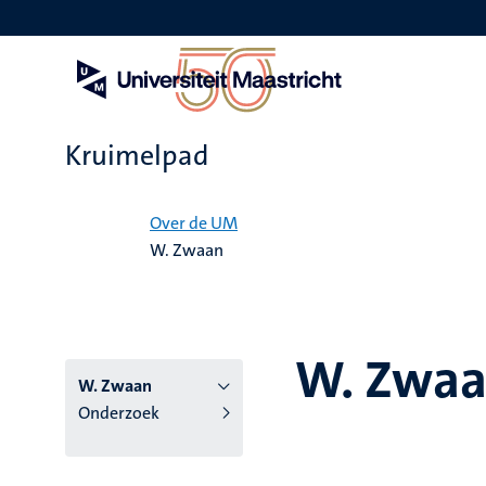
Overslaan
en
naar
de
inhoud
gaan
Kruimelpad
Home
Over de UM
W. Zwaan
W. Zwa
W. Zwaan
Onderzoek