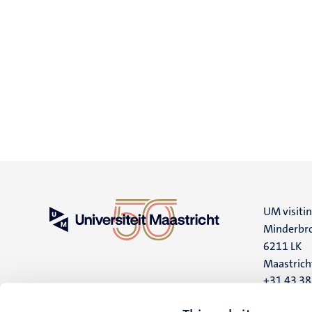
UM visiti
Minderbro
6211 LK
Maastrich
+31 43 3
UM postal