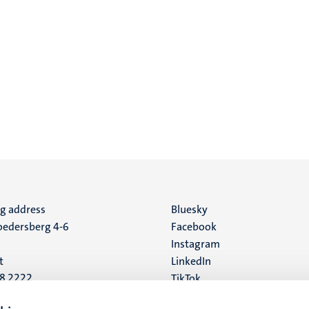
ng address
Social
Bluesky
edersberg 4-6
Facebook
media
Instagram
t
LinkedIn
88 2222
TikTok
YouTube
 address