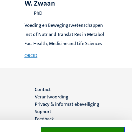
W. Zwaan
PhD
Voeding en Bewegingswetenschappen
Inst of Nutr and Translat Res in Metabol
Fac. Health, Medicine and Life Sciences
ORCID
Menu
Contact
Verantwoording
footer
Privacy & informatiebeveiliging
Support
(NL)
Feedback