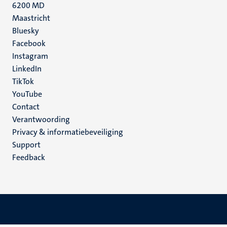
6200 MD
Maastricht
Social
Bluesky
Facebook
media
Instagram
LinkedIn
TikTok
YouTube
Menu
Contact
Verantwoording
footer
Privacy & informatiebeveiliging
(NL)
Support
Feedback