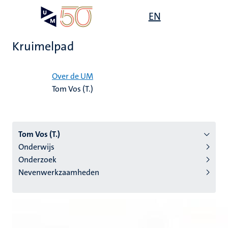
Overslaan
Open
EN
Search
My
en
UM
menu
on
naar
the
Kruimelpad
de
websit
inhoud
Home
gaan
Over de UM
Tom Vos (T.)
tie
s
Tom Vos (T.)
Onderwijs
Onderzoek
Nevenwerkzaamheden