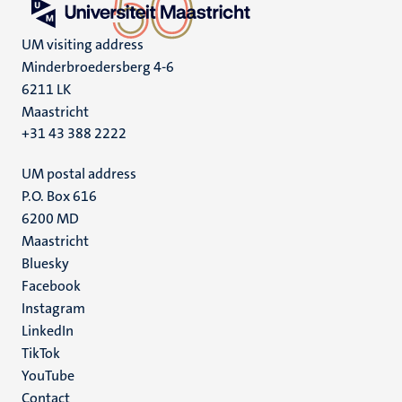
UM visiting address
Minderbroedersberg 4-6
6211 LK
Maastricht
+31 43 388 2222
UM postal address
P.O. Box 616
6200 MD
Maastricht
Social
Bluesky
Facebook
media
Instagram
LinkedIn
TikTok
YouTube
Menu
Contact