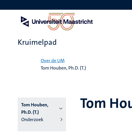
Overslaan
en
naar
de
inhoud
gaan
Kruimelpad
Home
Over de UM
Tom Houben, Ph.D. (T.)
Tom Houb
Tom Houben,
Ph.D. (T.)
Onderzoek