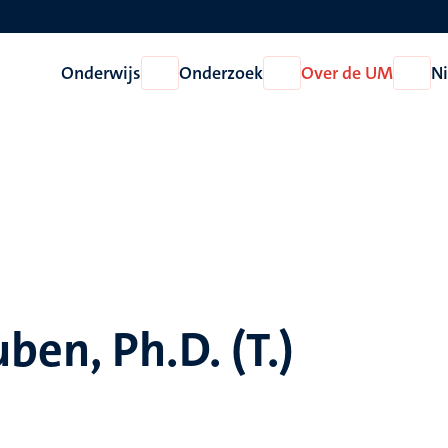
Onderwijs
Onderzoek
Over de UM
N
Open
Open
Open
Onderwijs
Onderzoek
Over
de
UM
en, Ph.D. (T.)