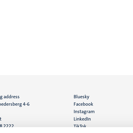
ng address
Social
Bluesky
edersberg 4-6
Facebook
media
Instagram
t
LinkedIn
88 2222
TikTok