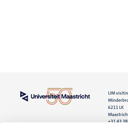
UM visiti
Minderbro
6211 LK
Maastrich
+31 43 3