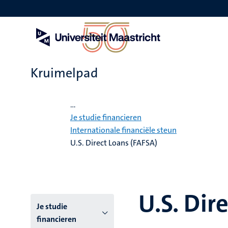
Overslaan
en
naar
de
inhoud
gaan
Kruimelpad
Home
...
Je studie financieren
Internationale financiële steun
U.S. Direct Loans (FAFSA)
U.S. Dir
Hoofmenu
Je studie
financieren