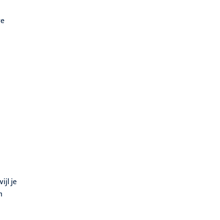
re
ijl je
n