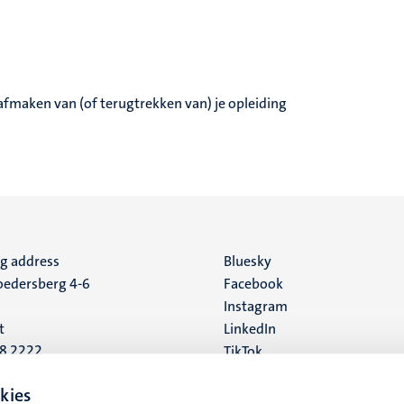
afmaken van (of terugtrekken van) je opleiding
ng address
Social
Bluesky
edersberg 4-6
Facebook
media
Instagram
t
LinkedIn
88 2222
TikTok
YouTube
 address
kies