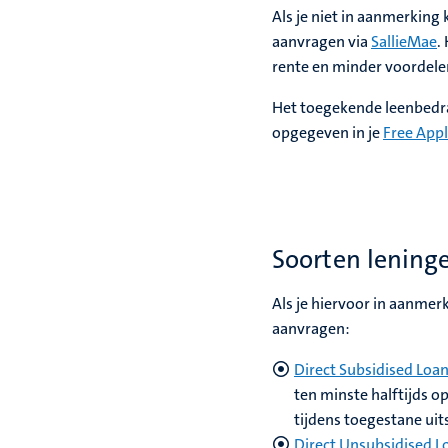
Als je niet in aanmerking 
aanvragen via
SallieMae
.
rente en minder voordele
Het toegekende leenbedrag 
opgegeven in je
Free Appl
Soorten lening
Als je hiervoor in aanmer
aanvragen:
Direct Subsidised Loa
ten minste halftijds op
tijdens toegestane uit
Direct Unsubsidised L