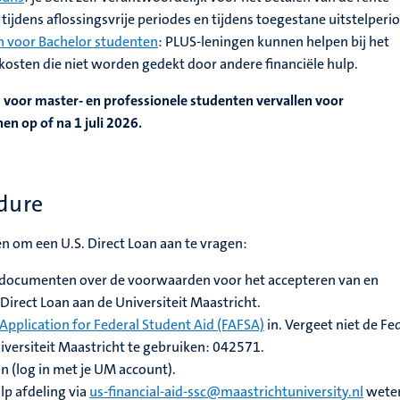
t, tijdens aflossingsvrije periodes en tijdens toegestane uitstelperi
an voor Bachelor studenten
: PLUS-leningen kunnen helpen bij het
kosten die niet worden gedekt door andere financiële hulp.
 voor master- en professionele studenten vervallen voor
en op of na 1 juli 2026.
dure
 om een U.S. Direct Loan aan te vragen:
 documenten over de voorwaarden voor het accepteren van en
Direct Loan aan de Universiteit Maastricht.
 Application for Federal Student Aid (FAFSA)
in. Vergeet niet de Fe
iversiteit Maastricht te gebruiken: 042571.
in (log in met je UM account).
lp afdeling via
us-financial-aid-ssc@maastrichtuniversity.nl
weten