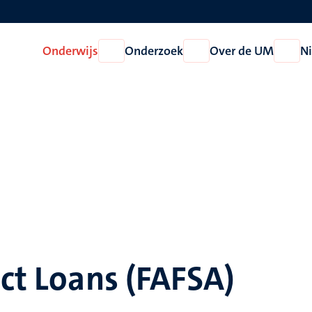
Onderwijs
Onderzoek
Over de UM
N
Open
Open
Open
Onderwijs
Onderzoek
Over
de
UM
ect Loans (FAFSA)