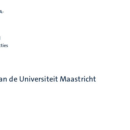
A-
d
cties
an de Universiteit Maastricht