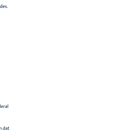
odes.
deral
 dat