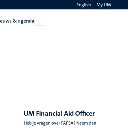
English
My UM
Search
ieuws & agenda
Open
on
Nieuws
the
&
agenda
websit
UM Financial Aid Officer
Heb je vragen over FAFSA? Neem dan