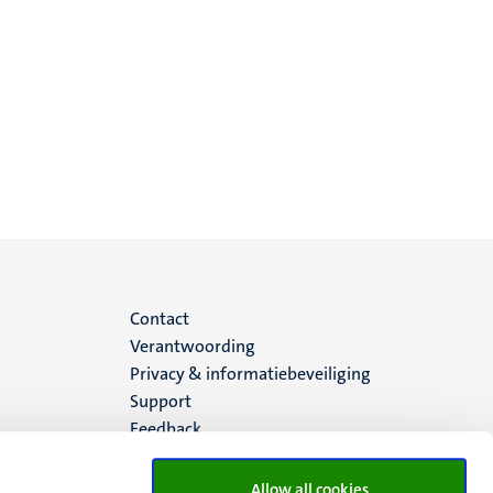
Menu
Contact
Verantwoording
footer
Privacy & informatiebeveiliging
Support
(NL)
Feedback
Allow all cookies