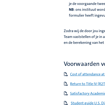
je de voorgaande twee
NB
: ons instituut wor
formulier heeft ingevu
Zodra wij de door jou ing
Team vaststellen of je in
en de berekening van het
Voorwaarden vo
Cost of attendance a
Return to Title IV (R2
Satisfactory Academi
Student guide U.S. Di