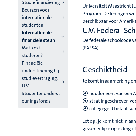
niveau
Studiefinanciering
Universiteit Maastricht (
Beurzen voor
4
Program. De leningen wor
internationale
beschikbaar voor Amerik
Nederlands
studenten
UM Federal Sch
Internationale
(NL)
financiële steun
De federale schoolcode v
Wat kost
(FAFSA).
studeren?
Financiële
Geschiktheid
ondersteuning bij
studievertraging:
Je komt in aanmerking om 
UM
Studentenonderst
houder bent van een 
euningsfonds
staat ingeschreven voo
collegegeld betaalt a
Let op: je komt niet in a
gezamenlijke opleiding o