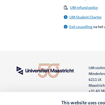
UM refund policy
UM Student Charter
Exit couselling
na het 
UM visiti
Minderbro
6211 LK
Maastrich
+31 43 3
UM postal
This website uses coo