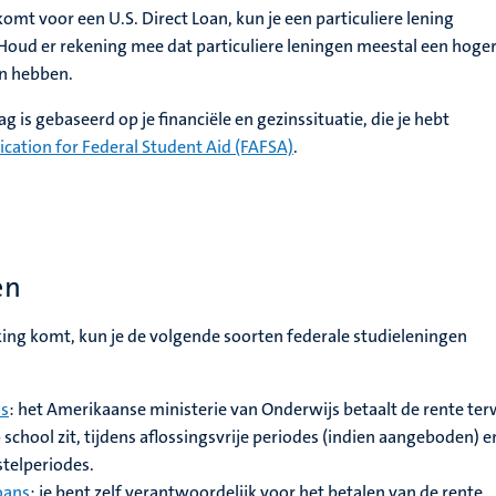
komt voor een U.S. Direct Loan, kun je een particuliere lening
 Houd er rekening mee dat particuliere leningen meestal een hoge
n hebben.
is gebaseerd op je financiële en gezinssituatie, die je hebt
ication for Federal Student Aid (FAFSA)
.
en
king komt, kun je de volgende soorten federale studieleningen
ns
: het Amerikaanse ministerie van Onderwijs betaalt de rente terw
 school zit, tijdens aflossingsvrije periodes (indien aangeboden) e
stelperiodes.
oans
: je bent zelf verantwoordelijk voor het betalen van de rente