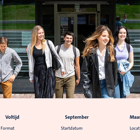
Voltijd
September
Maas
Format
Startdatum
Locat