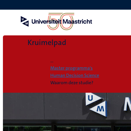
Overslaan
en
naar
de
inhoud
gaan
Kruimelpad
Home
...
Master programma's
Human Decision Science
Waarom deze studie?