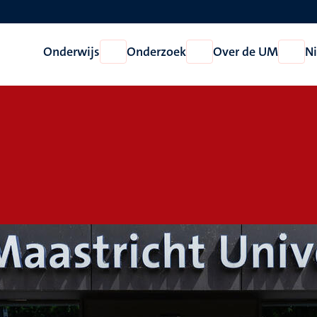
Onderwijs
Onderzoek
Over de UM
N
Open
Open
Open
Onderwijs
Onderzoek
Over
de
UM