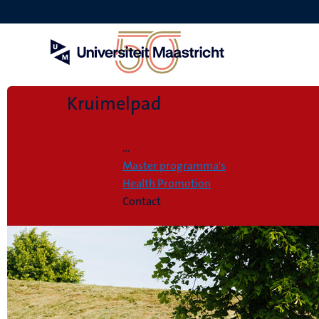
Overslaan
en
naar
de
inhoud
gaan
Kruimelpad
Home
...
Master programma's
Health Promotion
Contact