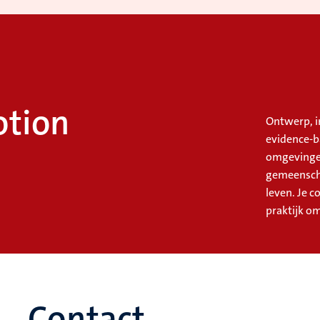
otion
Ontwerp, i
evidence-b
omgevingen
gemeensch
leven. Je 
praktijk o
Contact