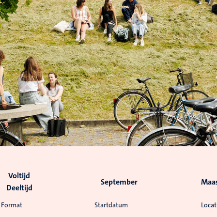
Voltijd
September
Maas
Deeltijd
Format
Startdatum
Locat