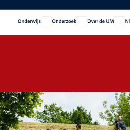
Onderwijs
Onderzoek
Over de UM
N
Open
Open
Open
Onderwijs
Onderzoek
Over
de
UM