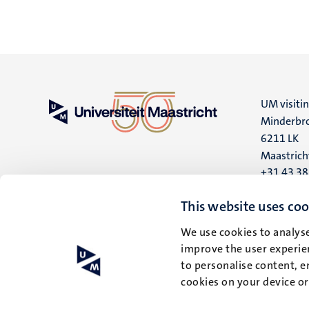
UM visiti
Minderbro
6211 LK
Maastrich
+31 43 3
UM postal
This website uses coo
P.O. Box 6
We use cookies to analyse
6200 MD
improve the user experien
Maastrich
to personalise content, e
cookies on your device o