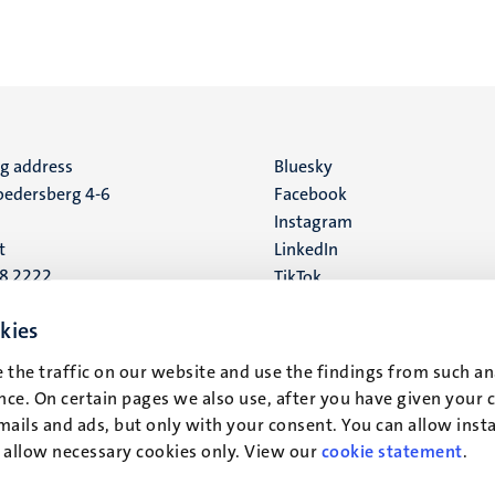
ng address
Social
Bluesky
edersberg 4-6
Facebook
media
Instagram
t
LinkedIn
88 2222
TikTok
YouTube
 address
kies
16
 the traffic on our website and use the findings from such an
ce. On certain pages we also use, after you have given your 
t
mails and ads, but only with your consent. You can allow instal
r allow necessary cookies only. View our
cookie statement
.