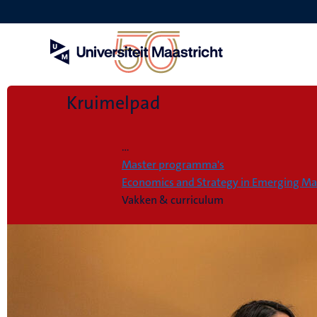
Overslaan
en
naar
de
inhoud
gaan
Kruimelpad
Home
...
Master programma's
Economics and Strategy in Emerging Ma
Vakken & curriculum