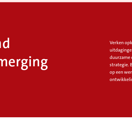
nd
Verken op
uitdaginge
Emerging
duurzame o
strategie. 
op een were
ontwikkeli