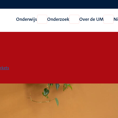
Onderwijs
Onderzoek
Over de UM
N
Open
Open
Open
Onderwijs
Onderzoek
Over
de
UM
rkets