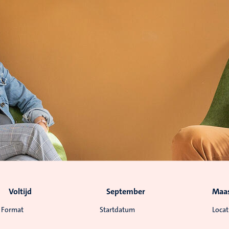
Voltijd
September
Maas
Format
Startdatum
Locat