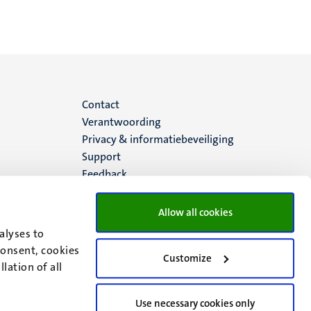
Menu
Contact
Verantwoording
footer
Privacy & informatiebeveiliging
Support
(NL)
Feedback
Allow all cookies
alyses to
consent, cookies
Customize
lation of all
Use necessary cookies only