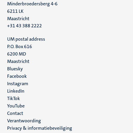
Minderbroedersberg 4-6
6211 LK
Maastricht
+31 43 388 2222
UM postal address
P.O. Box 616
6200 MD
Maastricht
Social
Bluesky
Facebook
media
Instagram
LinkedIn
TikTok
YouTube
Menu
Contact
Verantwoording
footer
Privacy & informatiebeveiliging
(NL)