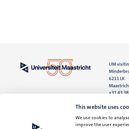
UM visiti
Minderbro
6211 LK
Maastrich
+31 43 3
UM postal
This website uses coo
P.O. Box 6
We use cookies to analyse
6200 MD
improve the user experien
Maastrich