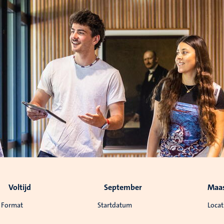
Voltijd
September
Maas
Format
Startdatum
Locat