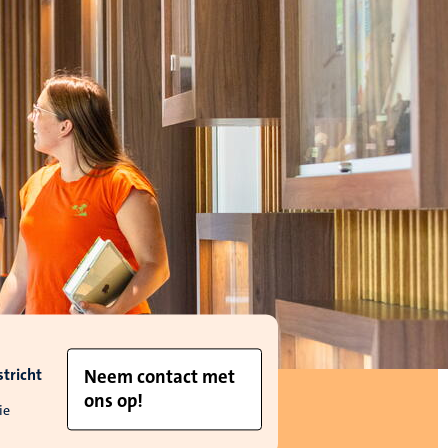
tricht
Neem contact met
ons op!
ie