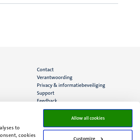
Menu
Contact
Verantwoording
footer
Privacy & informatiebeveiliging
Support
(NL)
Feedback
Allow all cookies
alyses to
consent, cookies
Customize