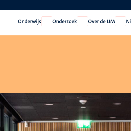
Onderwijs
Onderzoek
Over de UM
N
Open
Open
Open
Onderwijs
Onderzoek
Over
de
UM