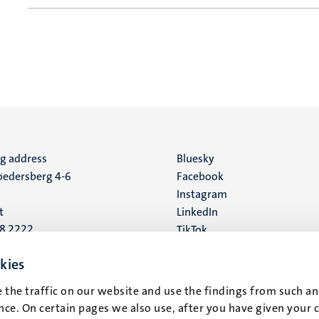
ng address
Social
Bluesky
edersberg 4-6
Facebook
media
Instagram
t
LinkedIn
88 2222
TikTok
YouTube
 address
kies
16
 the traffic on our website and use the findings from such an
ce. On certain pages we also use, after you have given your 
t