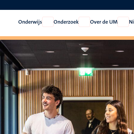
Onderwijs
Onderzoek
Over de UM
N
Open
Open
Open
Onderwijs
Onderzoek
Over
de
UM