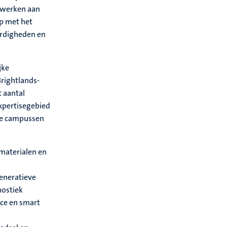
e werken aan
op met het
aardigheden en
jke
Brightlands-
 aantal
expertisegebied
 De campussen
materialen en
generatieve
nostiek
nce en smart