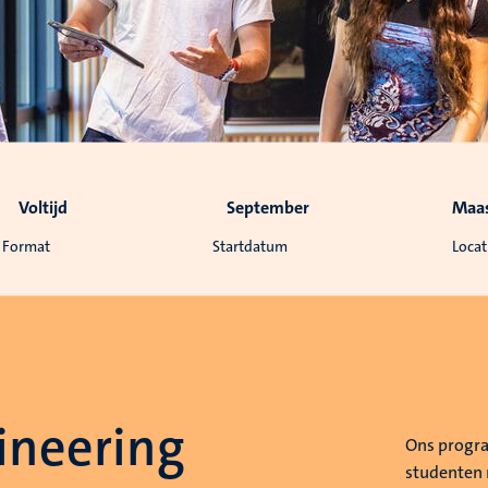
Voltijd
September
Maas
Format
Startdatum
Locat
ineering
Ons progra
studenten 