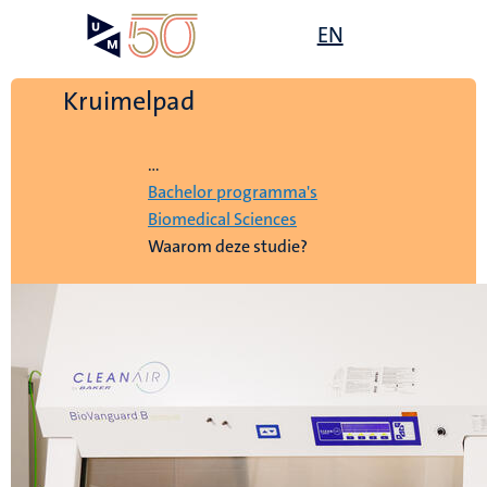
Overslaan
Open
EN
Search
My
en
UM
menu
on
naar
the
de
Kruimelpad
websit
inhoud
Home
gaan
...
Bachelor programma's
Biomedical Sciences
Waarom deze studie?