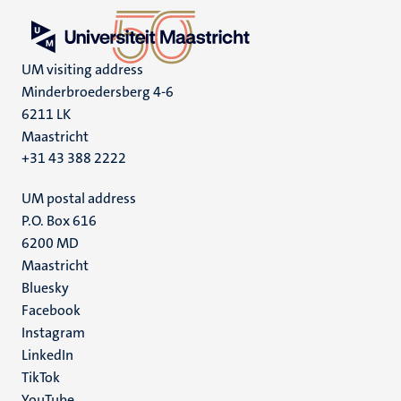
UM visiting address
Minderbroedersberg 4-6
6211 LK
Maastricht
+31 43 388 2222
UM postal address
P.O. Box 616
6200 MD
Maastricht
Social
Bluesky
Facebook
media
Instagram
LinkedIn
TikTok
YouTube