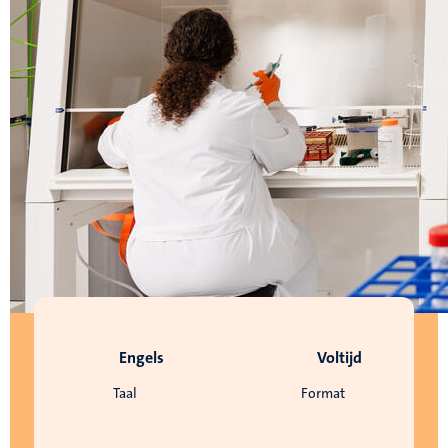
Engels
Voltijd
Taal
Format