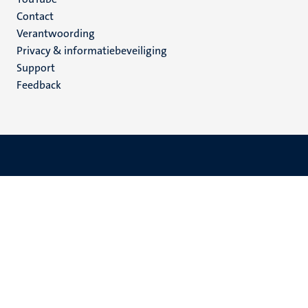
Menu
Contact
Verantwoording
footer
Privacy & informatiebeveiliging
(NL)
Support
Feedback