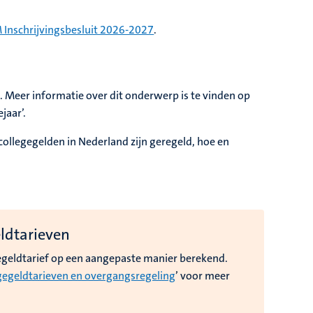
 Inschrijvingsbesluit 2026-2027
.
at. Meer informatie over dit onderwerp is te vinden op
ejaar’.
collegegelden in Nederland zijn geregeld, hoe en
eldtarieven
egeldtarief op een aangepaste manier berekend.
gegeldtarieven en overgangsregeling
’ voor meer