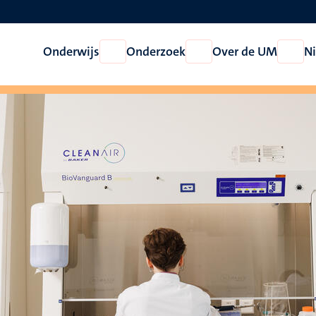
Onderwijs
Onderzoek
Over de UM
N
Open
Open
Open
Onderwijs
Onderzoek
Over
de
UM