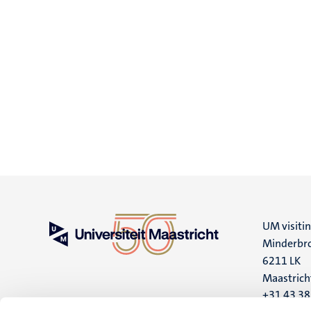
UM visiti
Minderbro
6211 LK
Maastrich
+31 43 3