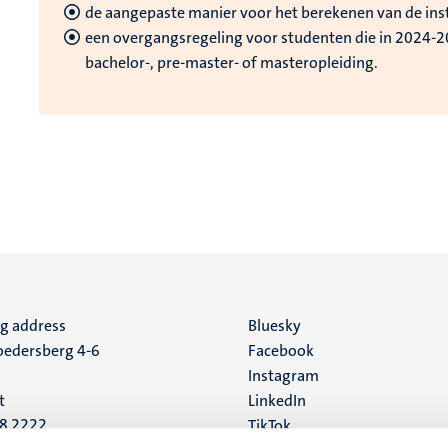
de aangepaste manier voor het berekenen van de inst
een overgangsregeling voor studenten die in 2024-
bachelor-, pre-master- of masteropleiding.
ng address
Social
Bluesky
edersberg 4-6
Facebook
media
Instagram
t
LinkedIn
88 2222
TikTok