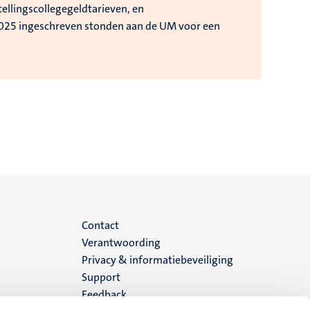
ellingscollegegeldtarieven, en
2025 ingeschreven stonden aan de UM voor een
Menu
Contact
Verantwoording
footer
Privacy & informatiebeveiliging
Support
(NL)
Feedback