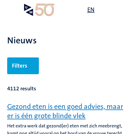
Overslaan
Open
EN
Search
My
en
UM
menu
on
naar
the
de
websit
inhoud
Nieuws
gaan
Filters
4112 results
Gezond eten is een goed advies, maar
er is één grote blinde vlek
Het extra werk dat gezond(er) eten met zich meebrengt,
komt nog altijd vooral op het bord van de vrouw terecht.