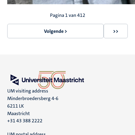
Paginering
Pagina 1 van 412
Volgende >
>>
Volgende
Laatste
pagina
pagina
UM visiting address
Minderbroedersberg 4-6
6211 LK
Maastricht
+31 43 388 2222
UM postal address