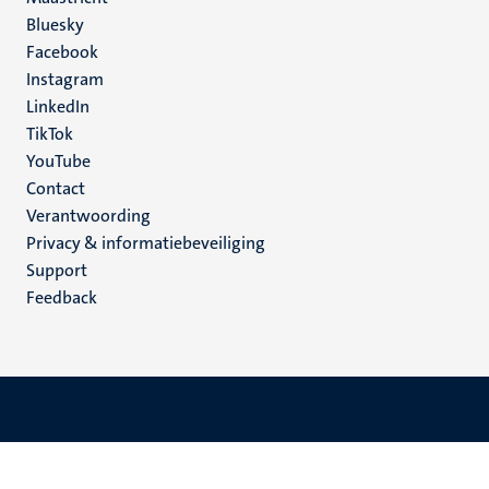
Social
Bluesky
Facebook
media
Instagram
LinkedIn
TikTok
YouTube
Menu
Contact
Verantwoording
footer
Privacy & informatiebeveiliging
(NL)
Support
Feedback