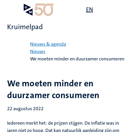
Overslaan
Open
EN
Search
My
en
UM
menu
on
naar
the
Kruimelpad
de
websit
inhoud
Home
gaan
Nieuws & agenda
Nieuws
We moeten minder en duurzamer consumeren
We moeten minder en
duurzamer consumeren
22 augustus 2022
Iedereen merkt het: de prijzen stijgen. De inflatie was in
jaren niet zo hoog. Dat kan natuurlijk aanleiding zijn om