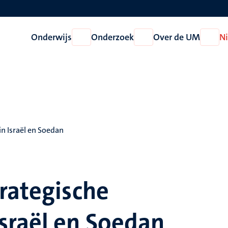
Onderwijs
Onderzoek
Over de UM
N
Open
Open
Open
Onderwijs
Onderzoek
Over
de
UM
n Israël en Soedan
rategische
sraël en Soedan