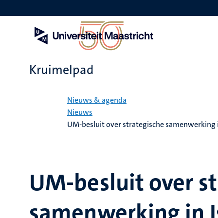
Overslaan
en
naar
de
inhoud
gaan
Kruimelpad
Home
Nieuws & agenda
Nieuws
UM-besluit over strategische samenwerking i
UM-besluit over st
samenwerking in I