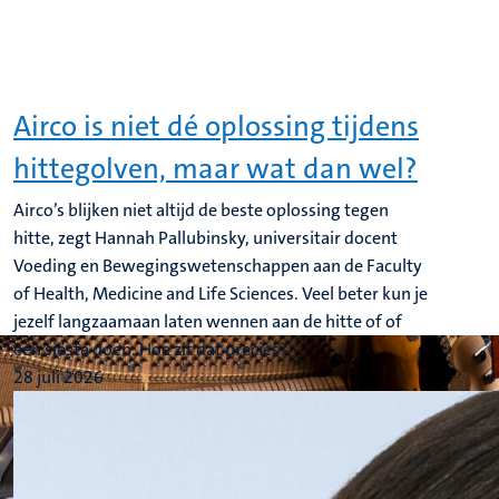
Airco is niet dé oplossing tijdens
hittegolven, maar wat dan wel?
Airco’s blijken niet altijd de beste oplossing tegen
hitte, zegt Hannah Pallubinsky, universitair docent
Voeding en Bewegingswetenschappen aan de Faculty
of Health, Medicine and Life Sciences. Veel beter kun je
jezelf langzaamaan laten wennen aan de hitte of of
een siësta doen. Hoe zit dat precies?
28 juli 2026