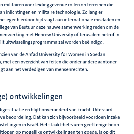
len militairen voor leidinggevende rollen op terreinen die
an inlichtingen en militaire technologie. Zo lang er
he leger hierdoor bijdraagt aan internationale misdaden en
College van Bestuur deze nauwe samenwerking reden om de
samenwerking met Hebrew University of Jerusalem betrof in
Dit uitwisselingsprogramma zal worden beëindigd.
nzien van de Ahfad University for Women in Soedan
 met een overzicht van feiten die onder andere aantonen
raagt aan het verdedigen van mensenrechten.
e) ontwikkelingen
ge situatie en blijft onveranderd van kracht. Uiteraard
e beoordeling. Dat kan zich bijvoorbeeld voordoen inzake
llingen in Israël. Het staakt-het-vuren geeft enige hoop
uitlopen op mogelijke ontwikkelingen ten goede, is op dit