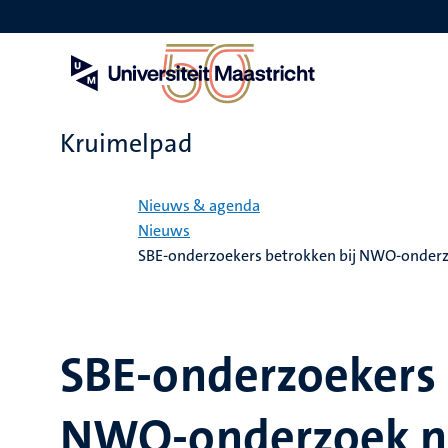
Overslaan
en
naar
de
inhoud
gaan
Kruimelpad
Home
Nieuws & agenda
Nieuws
SBE-onderzoekers betrokken bij NWO-onderzoe
SBE-onderzoekers 
NWO-onderzoek na