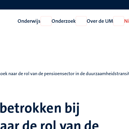
Onderwijs
Onderzoek
Over de UM
N
Open
Open
Open
Onderwijs
Onderzoek
Over
de
UM
k naar de rol van de pensioensector in de duurzaamheidstransi
betrokken bij
ar de rol van de