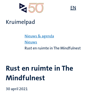
Overslaan
Open
EN
Search
My
en
UM
menu
on
naar
the
Kruimelpad
de
websit
inhoud
Home
gaan
Nieuws & agenda
Nieuws
Rust en ruimte in The Mindfulnest
Rust en ruimte in The
Mindfulnest
30 april 2021