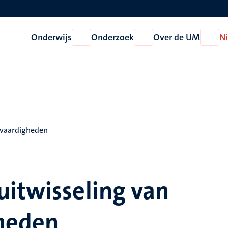
Onderwijs
Onderzoek
Over de UM
N
Open
Open
Open
Onderwijs
Onderzoek
Over
de
UM
 vaardigheden
uitwisseling van
gheden