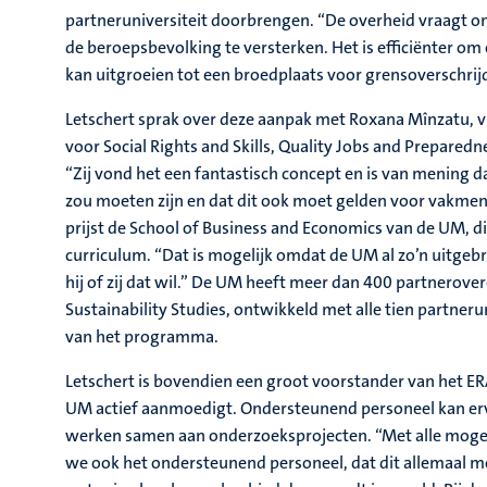
partneruniversiteit doorbrengen. “De overheid vraagt on
de beroepsbevolking te versterken. Het is efficiënter om
kan uitgroeien tot een broedplaats voor grensoverschrij
Letschert sprak over deze aanpak met Roxana Mînzatu, 
voor Social Rights and Skills, Quality Jobs and Preparedn
“Zij vond het een fantastisch concept en is van mening d
zou moeten zijn en dat dit ook moet gelden voor vakmens
prijst de School of Business and Economics van de UM, d
curriculum. “Dat is mogelijk omdat de UM al zo’n uitgebr
hij of zij dat wil.” De UM heeft meer dan 400 partnerov
Sustainability Studies, ontwikkeld met alle tien partneru
van het programma.
Letschert is bovendien een groot voorstander van het
UM actief aanmoedigt. Ondersteunend personeel kan er
werken samen aan onderzoeksprojecten. “Met alle mogel
we ook het ondersteunend personeel, dat dit allemaal m