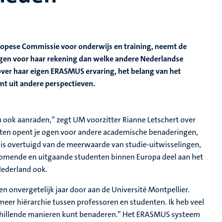
pese Commissie voor onderwijs en training, neemt de
ngen voor haar rekening dan welke andere Nederlandse
 over haar eigen ERASMUS ervaring, het belang van het
mt uit andere perspectieven.
n ook aanraden,” zegt UM voorzitter Rianne Letschert over
aten opent je ogen voor andere academische benaderingen,
 is overtuigd van de meerwaarde van studie-uitwisselingen,
nkomende en uitgaande studenten binnen Europa deel aan het
Nederland ook.
en onvergetelijk jaar door aan de Université Montpellier.
 meer hiërarchie tussen professoren en studenten. Ik heb veel
rschillende manieren kunt benaderen.” Het ERASMUS systeem