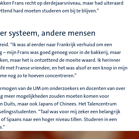
vakken Frans recht op derdejaarsniveau, maar had uiteraard
ettend hard moeten studeren om bij te blijven.”
der systeem, andere mensen
eid. “Ik was al eerder naar Frankrijk verhuisd om een
ig – mijn Frans was goed genoeg voor in de bakkerij, maar
rken, maar het is ontzettend de moeite waard. Ik herinner
afé met Franse vrienden, en het was alsof er een knop in mijn
r me nog zo te hoeven concentreren.”
 vermogen van de UM om onderzoekers en docenten van over
r nog meer mogelijkheden zouden moeten komen voor
en Duits, maar ook Japans of Chinees. Het Talencentrum
elingsstudenten. “Taal was voor mij zeker een belangrijk
s of Spaans naar een hoger niveau tillen. Studeren in een
e.”