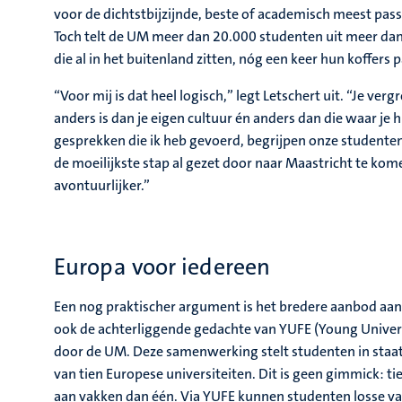
voor de dichtstbijzijnde, beste of academisch meest pass
Toch telt de UM meer dan 20.000 studenten uit meer da
die al in het buitenland zitten, nóg een keer hun koffer
“Voor mij is dat heel logisch,” legt Letschert uit. “Je ver
anders is dan je eigen cultuur én anders dan die waar je 
gesprekken die ik heb gevoerd, begrijpen onze studente
de moeilijkste stap al gezet door naar Maastricht te k
avontuurlijker.”
Europa voor iedereen
Een nog praktischer argument is het bredere aanbod aan
ook de achterliggende gedachte van YUFE (Young Universi
door de UM. Deze samenwerking stelt studenten in staat
van tien Europese universiteiten. Dit is geen gimmick: ti
aan vakken dan één. Via YUFE kunnen studenten losse vak