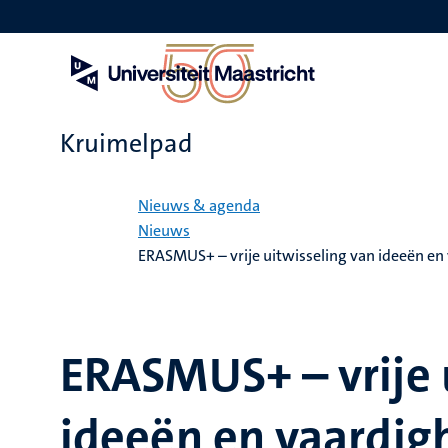
Overslaan
en
naar
de
inhoud
gaan
Kruimelpad
Home
Nieuws & agenda
Nieuws
ERASMUS+ – vrije uitwisseling van ideeën en
ERASMUS+ – vrije 
ideeën en vaardi