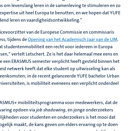
s om levenslang leren in de samenleving te stimuleren en zo
 expertise uit heel Europa te benutten, en we hopen dat YUFE
dend leren en vaardigheidsontwikkeling.”
vicevoorzitter van de Europese Commissie en commissaris
ess, tijdens de
Opening van het Academisch Jaar van de UM
.
at studentenmobiliteit een recht voor iedereen in Europa
en,” vertelt Letschert. Ze is het daar helemaal mee eens en
ie een ERASMUS semester verplicht heeft gesteld binnen het
eid netwerk heeft dat elke student op uitwisseling kan als
ereenkomsten; in de recent gelanceerde YUFE bachelor Urban
niversiteiten, is mobiliteit eveneens een verplicht onderdeel
 ERASMUS+ mobiliteitsprogramma voor medewerkers, dat de
varing opdoen via
job shadowing
, en jonge onderzoekers
ijkheden voor studenten en onderzoekers is het mooi dat
ogelijk maakt, de kans geven om elders ervaring op te doen