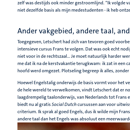
zelf was destijds ook minder gestroomlijnd. “Ik volgde 
niet dezelfde basis als mijn medestudenten - ik heb ontz
Ander vakgebied, andere taal, an
Toegegeven, Letschert had zich van tevoren goed voorber
intensieve cursus Frans te volgen. Dat was ook echt nod
niet voor in de rechtszaal… Je moet natuurlijk harder we
me dat ik na de kerstvakantie terugkwam: ik zat in een c
hoofd werd omgezet. Plotseling begreep ik alles, zonde
Hoewel Engelstalig onderwijs de basis vormt voor het
de hele wereld te verwelkomen, vindt Letschert dat e
laagdrempelig taalonderwijs, van Nederlands tot Frans 
biedt nu al gratis
Social Dutch
cursussen aan voor uitwiss
criterium. Ik sprak al goed Engels, dus ik wilde mijn Fran
andere taal dan het Engels was absoluut een meerwaard