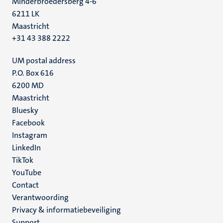
Minderbroedersberg 4-6
6211 LK
Maastricht
+31 43 388 2222
UM postal address
P.O. Box 616
6200 MD
Maastricht
Social
Bluesky
Facebook
media
Instagram
LinkedIn
TikTok
YouTube
Menu
Contact
Verantwoording
footer
Privacy & informatiebeveiliging
(NL)
Support