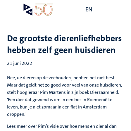
Overslaan
Open
EN
Search
My
en
UM
menu
on
naar
the
de
websit
inhoud
De grootste dierenliefhebbers
gaan
hebben zelf geen huisdieren
21 juni 2022
Nee, de dieren op de veehouderij hebben het niet best.
Maar dat geldt net zo goed voor veel van onze huisdieren,
stelt hoogleraar Pim Martens in zijn boek Dierzaamheid.
'Een dier dat gewend is om in een bos in Roemenië te
leven, kun je niet zomaar in een flat in Amsterdam
droppen.'
Lees meer over Pim’s visie over hoe mens en dier al dan