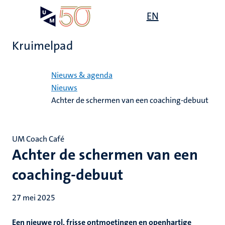
Overslaan
Open
EN
Search
My
en
UM
menu
on
naar
the
Kruimelpad
de
websit
inhoud
Home
gaan
Nieuws & agenda
Nieuws
Achter de schermen van een coaching-debuut
UM Coach Café
Achter de schermen van een
coaching-debuut
27 mei 2025
Een nieuwe rol, frisse ontmoetingen en openhartige