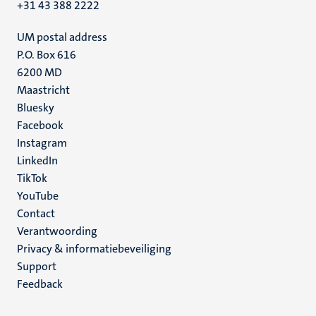
+31 43 388 2222
UM postal address
P.O. Box 616
6200 MD
Maastricht
Social
Bluesky
Facebook
media
Instagram
LinkedIn
TikTok
YouTube
Menu
Contact
Verantwoording
footer
Privacy & informatiebeveiliging
(NL)
Support
Feedback