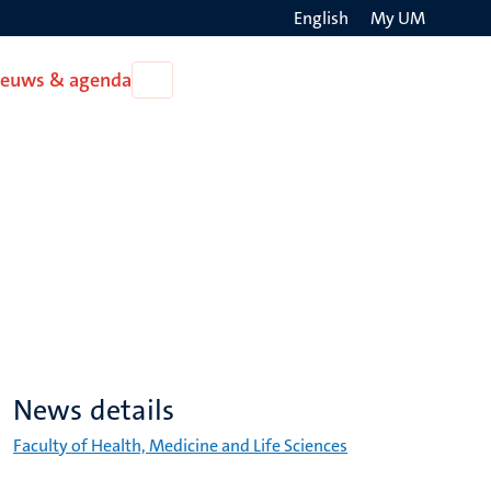
English
My UM
Search
ieuws & agenda
Open
on
Nieuws
the
&
agenda
websit
News details
Faculty of Health, Medicine and Life Sciences