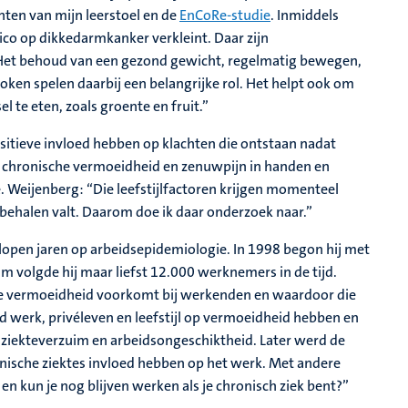
nten van mijn leerstoel en de
EnCoRe-studie
. Inmiddels
sico op dikkedarmkanker verkleint. Daar zijn
 Het behoud van een gezond gewicht, regelmatig bewegen,
roken spelen daarbij een belangrijke rol. Het helpt ook om
l te eten, zoals groente en fruit.”
positieve invloed hebben op klachten die ontstaan nadat
 chronische vermoeidheid en zenuwpijn in handen en
Weijenberg: “Die leefstijlfactoren krijgen momenteel
e behalen valt. Daarom doe ik daar onderzoek naar.”
elopen jaren op arbeidsepidemiologie. In 1998 begon hij met
m volgde hij maar liefst 12.000 werknemers in de tijd.
ge vermoeidheid voorkomt bij werkenden en waardoor die
 werk, privéleven en leefstijl op vermoeidheid hebben en
 ziekteverzuim en arbeidsongeschiktheid. Later werd de
nische ziektes invloed hebben op het werk. Met andere
n kun je nog blijven werken als je chronisch ziek bent?”