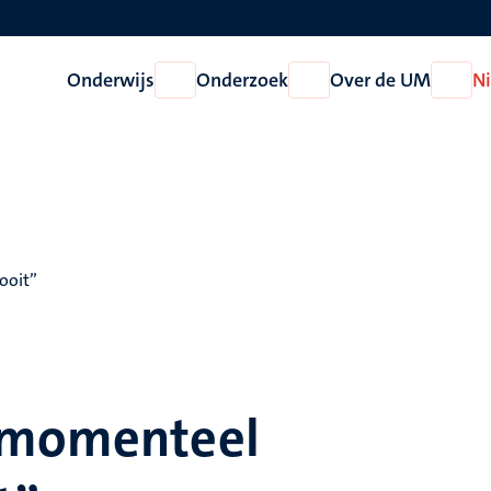
Onderwijs
Onderzoek
Over de UM
N
Open
Open
Open
Onderwijs
Onderzoek
Over
de
UM
ooit”
s momenteel