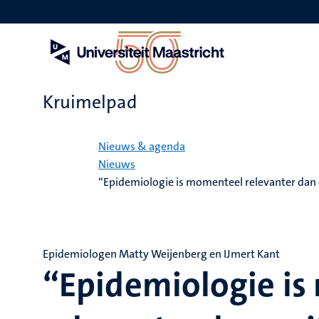
Overslaan
en
naar
de
inhoud
gaan
Kruimelpad
Home
Nieuws & agenda
Nieuws
“Epidemiologie is momenteel relevanter dan 
Epidemiologen Matty Weijenberg en IJmert Kant
“Epidemiologie i