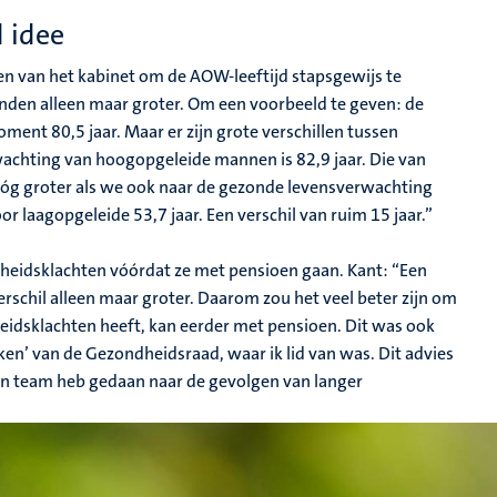
 idee
n van het kabinet om de AOW-leeftijd stapsgewijs te
nden alleen maar groter. Om een voorbeeld te geven: de
nt 80,5 jaar. Maar er zijn grote verschillen tussen
chting van hoogopgeleide mannen is 82,9 jaar. Die van
s nóg groter als we ook naar de gezonde levensverwachting
r laagopgeleide 53,7 jaar. Een verschil van ruim 15 jaar.”
eidsklachten vóórdat ze met pensioen gaan. Kant: “Een
rschil alleen maar groter. Daarom zou het veel beter zijn om
idsklachten heeft, kan eerder met pensioen. Dit was ook
n’ van de Gezondheidsraad, waar ik lid van was. Dit advies
jn team heb gedaan naar de gevolgen van langer