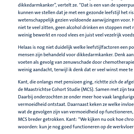
dikkedarmkanker”, vertelt ze. “Dat is een van de speerpu
kunnen we stellen dat je met een gezonde leefstijl het ri
wetenschappelijk gezien voldoende aanwijzingen voor.
niet te veel zitten, geen alcohol drinken en stoppen met 
weinig bewerkt en rood vlees en juist veel vezelrijk voedse
Helaas is nog niet duidelijk welke leefstijlfactoren een 
mensen zijn behandeld voor dikkedarmkanker. Denk aan
voeten als gevolg van zenuwschade door chemotherapie. 
weinig aandacht, terwijl ik denk dat er veel winst mee t
Kant, die onlangs met pensioen ging, richtte zich de afg
de Maastrichtse Cohort Studie (MCS). Samen met zijn tea
Daarbij onderzochten ze onder meer hoe vaak langduri
vermoeidheid ontstaat. Daarnaast keken ze welke invloed
wat de gevolgen zijn van vermoeidheid op functioneren,
MCS breder getrokken. Kant: “We kijken nu ook hoe chro
woorden: kun je nog goed functioneren op de werkvloer e