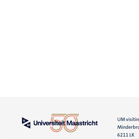
UM visiti
Minderbro
6211 LK