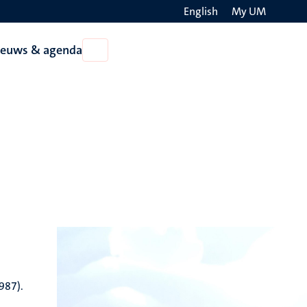
English
My UM
Search
ieuws & agenda
Open
on
Nieuws
the
&
agenda
websit
987).