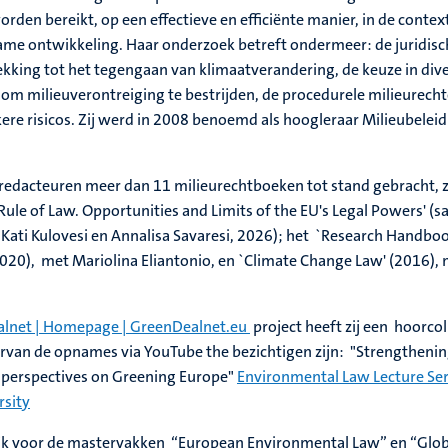
den bereikt, op een effectieve en efficiënte manier, in de contex
ame ontwikkeling. Haar onderzoek betreft ondermeer: de juridisc
kking tot het tegengaan van klimaatverandering, de keuze in div
om milieuverontreiging te bestrijden, de procedurele milieurecht
re risicos. Zij werd in 2008 benoemd als hoogleraar Milieubeleid
redacteuren meer dan 11 milieurechtboeken tot stand gebracht, 
Rule of Law. Opportunities and Limits of the EU's Legal Powers' (
 Kati Kulovesi en Annalisa Savaresi, 2026); het `Research Handbo
020), met Mariolina Eliantonio, en `Climate Change Law' (2016),
lnet | Homepage | GreenDealnet.eu
project heeft zij een hoorcol
rvan de opnames via YouTube the bezichtigen zijn: "Strengtheni
 perspectives on Greening Europe"
Environmental Law Lecture Seri
rsity
jk voor de mastervakken “European Environmental Law” en “Glob