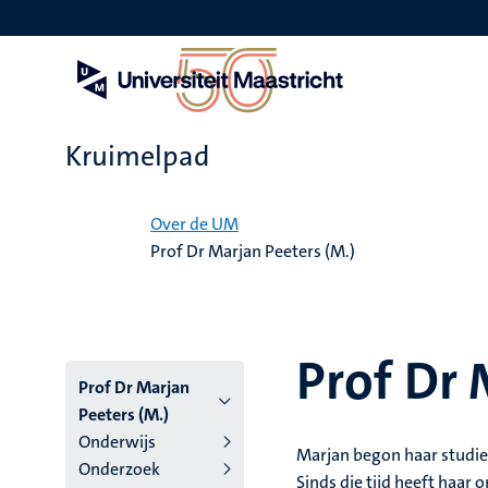
Overslaan
en
naar
de
inhoud
gaan
Kruimelpad
Home
Over de UM
Prof Dr Marjan Peeters (M.)
Prof Dr 
Prof Dr Marjan
Peeters (M.)
Onderwijs
Marjan begon haar studie 
Onderzoek
Sinds die tijd heeft haar