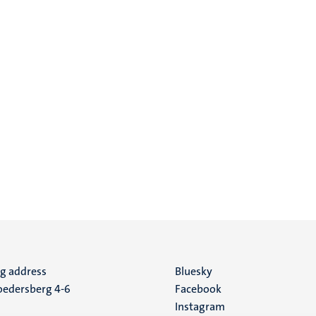
ng address
Social
Bluesky
edersberg 4-6
Facebook
media
Instagram