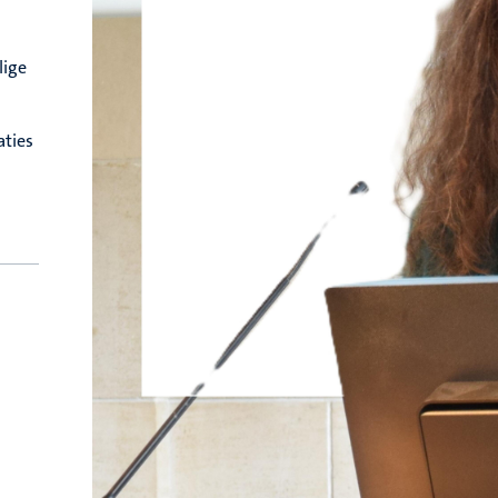
lige
aties