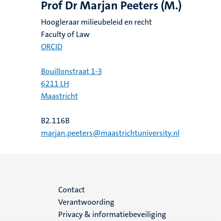
Prof Dr Marjan Peeters (M.)
Hoogleraar milieubeleid en recht
Faculty of Law
ORCID
Bouillonstraat 1-3
6211 LH
Maastricht
B2.116B
marjan.peeters@maastrichtuniversity.nl
Menu
Contact
Verantwoording
footer
Privacy & informatiebeveiliging