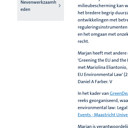
Nevenwerkzaamh
milieubescherming kan wor
eden
het bredere begrip duurz
ontwikkelingen met betre
reguleringsinstrumenten 
en het omgaan met onzeke
recht.
Marjan heeft met andere 
'Greening the EU and the 
met Mariolina Eliantonio,
EU Environmental Law' (2
Daniel A Farber. V
In het kader van
GreenDea
reeks georganiseerd, waa
environmental law: Legal
Events - Maastricht Unive
Marjan is verantwoordeli