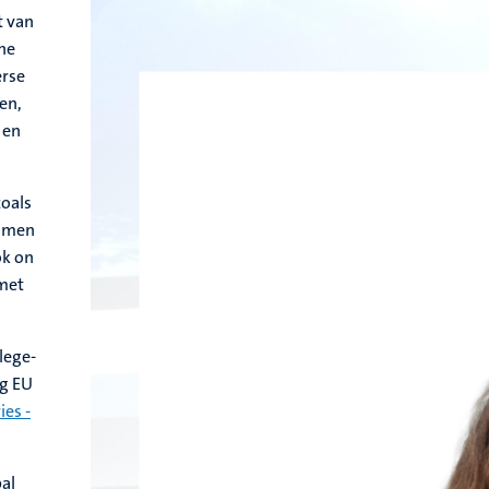
t van
he
erse
en,
 en
zoals
samen
ok on
 met
lege-
ng EU
es -
al