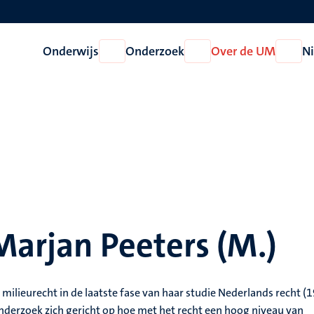
Onderwijs
Onderzoek
Over de UM
N
Open
Open
Open
Onderwijs
Onderzoek
Over
de
UM
Marjan Peeters (M.)
milieurecht in de laatste fase van haar studie Nederlands recht (1
 onderzoek zich gericht op hoe met het recht een hoog niveau van