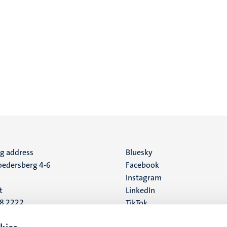
ng address
Social
Bluesky
edersberg 4-6
Facebook
media
Instagram
t
LinkedIn
88 2222
TikTok
YouTube
 address