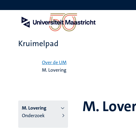
Overslaan
en
naar
de
inhoud
gaan
Kruimelpad
Home
Over de UM
M. Lovering
M. Love
M. Lovering
Onderzoek