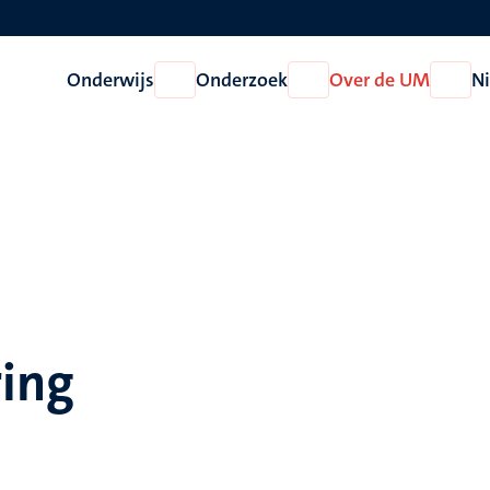
Onderwijs
Onderzoek
Over de UM
N
Open
Open
Open
Onderwijs
Onderzoek
Over
de
UM
ring