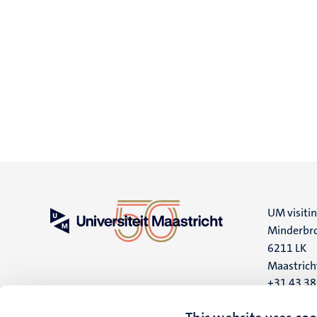
UM visiti
Minderbro
6211 LK
Maastrich
+31 43 3
UM postal