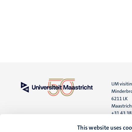
UM visiti
Minderbro
6211 LK
Maastrich
+31 43 3
UM postal
This website uses coo