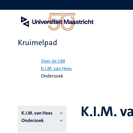
Overslaan
en
naar
de
inhoud
gaan
Kruimelpad
Home
Over de UM
K.I.M. van Hees
Onderzoek
K.I.M. v
K.I.M. van Hees
Onderzoek