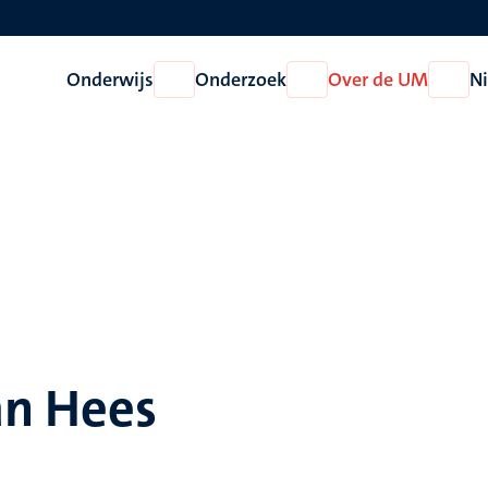
Onderwijs
Onderzoek
Over de UM
N
Open
Open
Open
Onderwijs
Onderzoek
Over
de
UM
an Hees