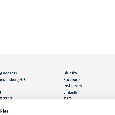
ng address
Social
Bluesky
edersberg 4-6
Facebook
media
Instagram
t
LinkedIn
88 2222
TikTok
YouTube
 address
kies