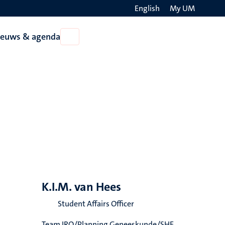
English
My UM
Search
ieuws & agenda
Open
on
Nieuws
the
&
agenda
websit
K.I.M. van Hees
Student Affairs Officer
Team IRO/Planning Geneeskunde/SHE