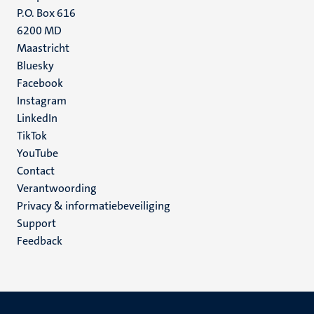
P.O. Box 616
6200 MD
Maastricht
Social
Bluesky
Facebook
media
Instagram
LinkedIn
TikTok
YouTube
Menu
Contact
Verantwoording
footer
Privacy & informatiebeveiliging
(NL)
Support
Feedback