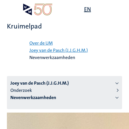
Overslaan
Open
EN
Search
My
en
UM
menu
on
naar
the
Kruimelpad
de
websit
inhoud
Home
gaan
Over de UM
Joey van de Pasch (J.J.G.H.M.)
tie
Nevenwerkzaamheden
s
Joey van de Pasch (J.J.G.H.M.)
Onderzoek
Nevenwerkzaamheden