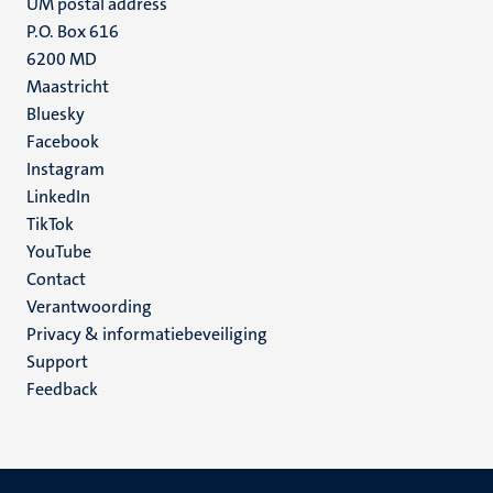
UM postal address
P.O. Box 616
6200 MD
Maastricht
Social
Bluesky
Facebook
media
Instagram
LinkedIn
TikTok
YouTube
Menu
Contact
Verantwoording
footer
Privacy & informatiebeveiliging
(NL)
Support
Feedback