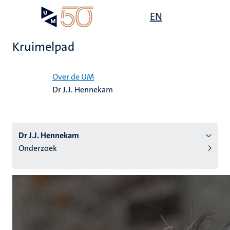
Overslaan
Open
EN
Search
My
en
UM
menu
on
naar
the
Kruimelpad
de
websit
inhoud
Home
gaan
Over de UM
Dr J.J. Hennekam
tie
s
Dr J.J. Hennekam
Onderzoek