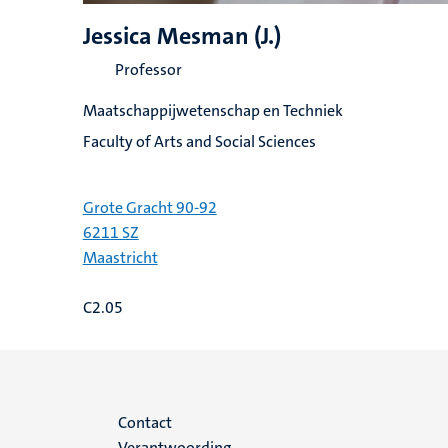
Jessica Mesman (J.)
Professor
Maatschappijwetenschap en Techniek
Faculty of Arts and Social Sciences
Grote Gracht 90-92
6211 SZ
Maastricht
C2.05
Menu
Contact
Verantwoording