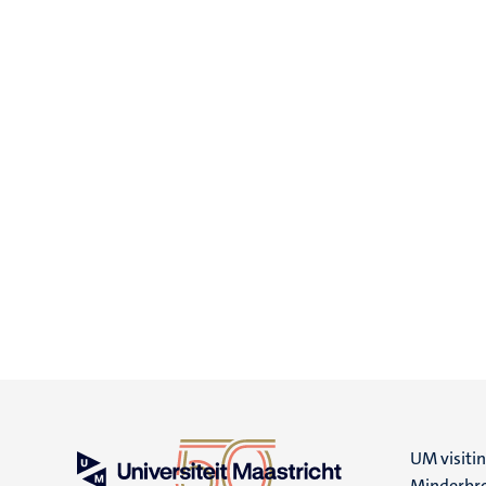
UM visiti
Minderbro