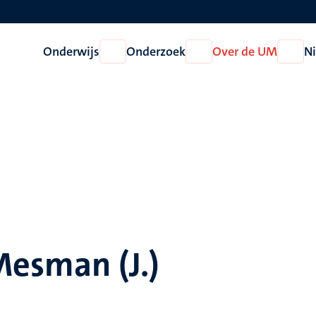
Onderwijs
Onderzoek
Over de UM
N
Open
Open
Open
Onderwijs
Onderzoek
Over
de
UM
Mesman (J.)