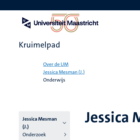
Overslaan
en
naar
de
inhoud
gaan
Kruimelpad
Home
Over de UM
Jessica Mesman (J.)
Onderwijs
Jessica 
Jessica Mesman
(J.)
Onderzoek