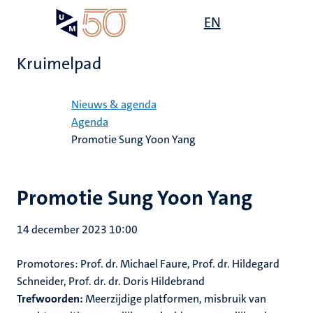
Overslaan
Open
EN
Search
My
en
UM
menu
on
naar
the
Kruimelpad
de
websit
inhoud
Home
gaan
Nieuws & agenda
Agenda
Promotie Sung Yoon Yang
Promotie Sung Yoon Yang
14 december 2023 10:00
Promotores: Prof. dr. Michael Faure, Prof. dr. Hildegard
Schneider, Prof. dr. dr. Doris Hildebrand
Trefwoorden:
Meerzijdige platformen, misbruik van