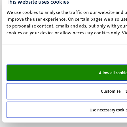
This website uses cookies
UM postal address
We use cookies to analyse the traffic on our website and 
improve the user experience. On certain pages we also use
P.O. Box 616
to personalise content, emails and ads, but only with your 
6200 MD
cookies on your device or allow necessary cookies only. V
Maastricht
Social
Bluesky
Facebook
media
Instagram
LinkedIn
TikTok
Allow all cooki
YouTube
Menu
Contact
Verantwoording
footer
Customize
Privacy & informatiebeveiliging
(NL)
Support
Use necessary cooki
Feedback