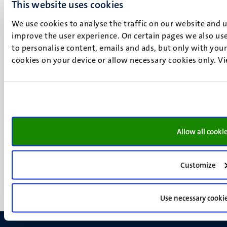
This website uses cookies
P.O. Box 616
6200 MD
We use cookies to analyse the traffic on our website and 
Maastricht
improve the user experience. On certain pages we also use
Social
to personalise content, emails and ads, but only with your 
Bluesky
cookies on your device or allow necessary cookies only. V
Facebook
media
Instagram
LinkedIn
TikTok
YouTube
Menu
Contact
Allow all cooki
Verantwoording
footer
Privacy & informatiebeveiliging
(NL)
Support
Customize
Feedback
Use necessary cooki