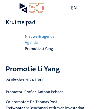
Overslaan
Open
EN
Search
My
en
UM
menu
on
naar
the
Kruimelpad
de
websit
inhoud
Home
gaan
Nieuws & agenda
Agenda
Promotie Li Yang
Promotie Li Yang
24 oktober 2024 13:00
Promotor: Prof.dr. Antoon Pelsser
Co-promotor: Dr. Thomas Post
Trefwoorden:
Benchmarkgedreven investering,