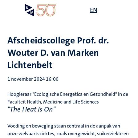
Overslaan
Open
EN
Search
My
en
UM
menu
on
naar
the
de
websit
inhoud
Afscheidscollege Prof. dr.
gaan
Wouter D. van Marken
Lichtenbelt
1 november 2024 16:00
Hoogleraar "Ecologische Energetica en Gezondheid" in de
Faculteit Health, Medicine and Life Sciences
"The Heat Is On"
Voeding en beweging staan centraal in de aanpak van
onze welvaartsziektes, zoals overgewicht, suikerziekte en