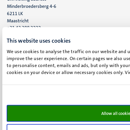
Minderbroedersberg 4-6
6211 LK
Maastricht
+31 43 388 2222
This website uses cookies
UM postal address
P.O. Box 616
We use cookies to analyse the traffic on our website and 
6200 MD
improve the user experience. On certain pages we also use
Maastricht
to personalise content, emails and ads, but only with your 
Social
Bluesky
cookies on your device or allow necessary cookies only. V
Facebook
media
Instagram
LinkedIn
TikTok
YouTube
Menu
Contact
Allow all cooki
Verantwoording
footer
Privacy & informatiebeveiliging