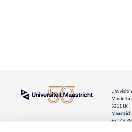
UM visiti
Minderbro
6211 LK
Maastrich
+31 43 3