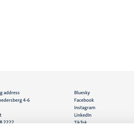
ng address
Social
Bluesky
edersberg 4-6
Facebook
media
Instagram
t
LinkedIn
88 2222
TikTok
YouTube