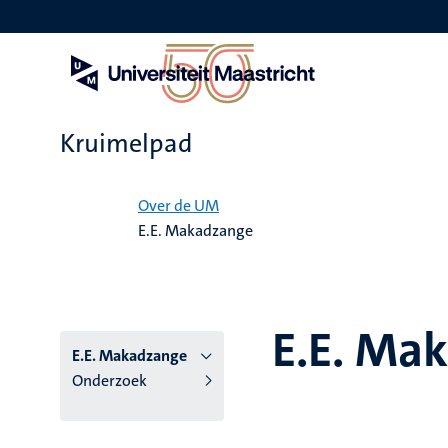
Overslaan
en
naar
de
inhoud
gaan
Kruimelpad
Home
Over de UM
E.E. Makadzange
E.E. Ma
E.E. Makadzange
Onderzoek