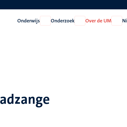
Onderwijs
Onderzoek
Over de UM
N
Open
Open
Open
Onderwijs
Onderzoek
Over
de
UM
kadzange