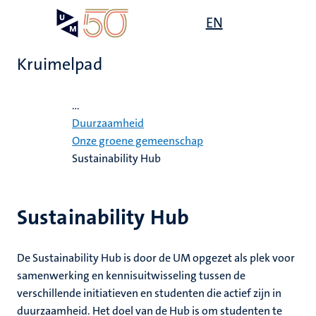
Overslaan
Open
EN
Search
My
en
UM
menu
on
naar
the
Kruimelpad
de
websit
inhoud
Home
gaan
...
it,
ility
Duurzaamheid
tie
ardigheid
Onze groene gemeenschap
Sustainability Hub
mheid
s
n
Sustainability Hub
en
d
De Sustainability Hub is door de UM opgezet als plek voor
samenwerking en kennisuitwisseling tussen de
js
verschillende initiatieven en studenten die actief zijn in
duurzaamheid. Het doel van de Hub is om studenten te