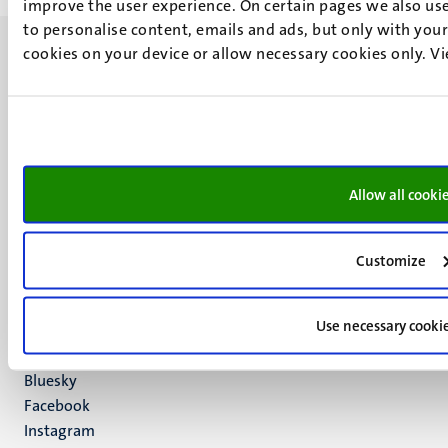
improve the user experience. On certain pages we also use
to personalise content, emails and ads, but only with your 
cookies on your device or allow necessary cookies only. V
UM visiting address
Minderbroedersberg 4-6
6211 LK
Allow all cooki
Maastricht
+31 43 388 2222
Customize
UM postal address
P.O. Box 616
Use necessary cooki
6200 MD
Maastricht
Social
Bluesky
Facebook
media
Instagram