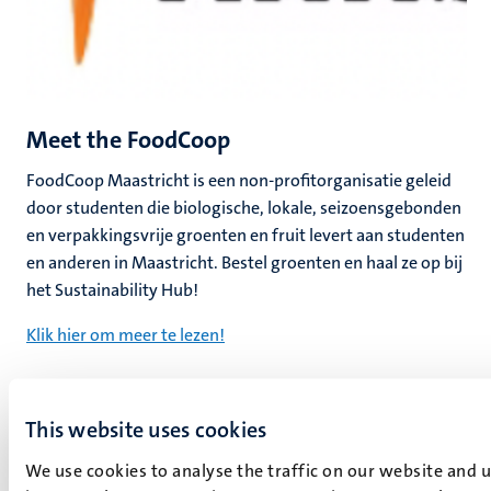
Meet the FoodCoop
FoodCoop Maastricht is een non-profitorganisatie geleid
door studenten die biologische, lokale, seizoensgebonden
en verpakkingsvrije groenten en fruit levert aan studenten
en anderen in Maastricht. Bestel groenten en haal ze op bij
het Sustainability Hub!
Klik hier om meer te lezen!
Ga
Ga
naar
naar
This website uses cookies
de
de
vorige
volgende
dia
dia
We use cookies to analyse the traffic on our website and 