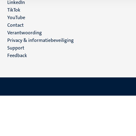
LinkedIn
TikTok
YouTube
Menu
Contact
Verantwoording
footer
Privacy & informatiebeveiliging
(NL)
Support
Feedback