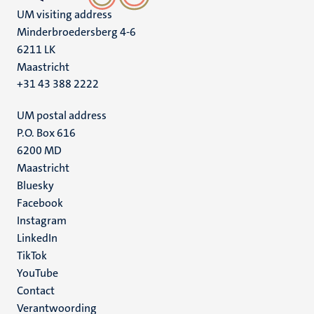
UM visiting address
Minderbroedersberg 4-6
6211 LK
Maastricht
+31 43 388 2222
UM postal address
P.O. Box 616
6200 MD
Maastricht
Social
Bluesky
Facebook
media
Instagram
LinkedIn
TikTok
YouTube
Menu
Contact
Verantwoording