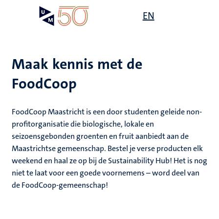
Overslaan
Open
EN
Search
My
en
UM
menu
on
naar
the
de
websit
inhoud
Maak kennis met de
gaan
FoodCoop
FoodCoop Maastricht is een door studenten geleide non-
profitorganisatie die biologische, lokale en
seizoensgebonden groenten en fruit aanbiedt aan de
Maastrichtse gemeenschap. Bestel je verse producten elk
weekend en haal ze op bij de Sustainability Hub! Het is nog
niet te laat voor een goede voornemens – word deel van
de FoodCoop-gemeenschap!